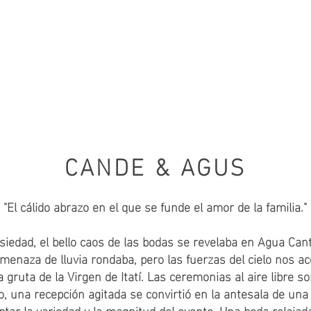
HOME
BODAS
CANDE & AGUS
"El cálido abrazo en el que se funde el amor de la familia."
siedad, el bello caos de las bodas se revelaba en Agua C
menaza de lluvia rondaba, pero las fuerzas del cielo nos 
 gruta de la Virgen de Itatí. Las ceremonias al aire libre
, una recepción agitada se convirtió en la antesala de una 
ptar la variedad y la magnitud del evento. Una boda relajad