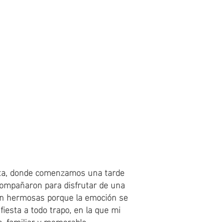
PRE-POST BODAS
CONTACTO
anta, donde comenzamos una tarde
acompañaron para disfrutar de una
 son hermosas porque la emoción se
fiesta a todo trapo, en la que mi
a, familiar y memorable.